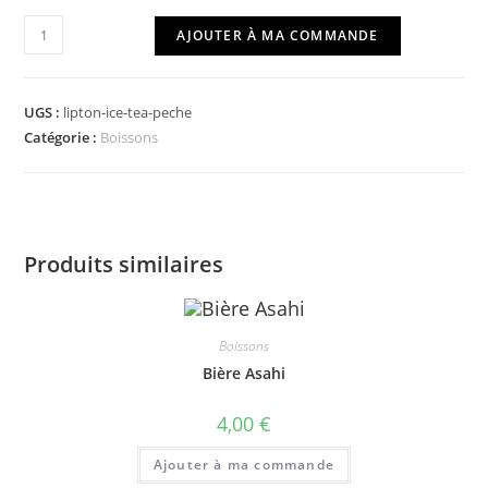
quantité
AJOUTER À MA COMMANDE
de
Lipton
Ice
UGS :
lipton-ice-tea-peche
Tea
Catégorie :
Boissons
Pêche
Produits similaires
Boissons
Bière Asahi
4,00
€
Ajouter à ma commande