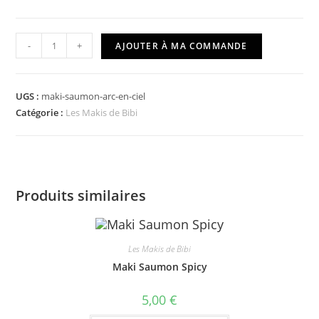
quantité
-
+
AJOUTER À MA COMMANDE
de
Maki
Saumon
UGS :
maki-saumon-arc-en-ciel
Arc
Catégorie :
Les Makis de Bibi
en
Ciel
Produits similaires
Les Makis de Bibi
Maki Saumon Spicy
5,00
€