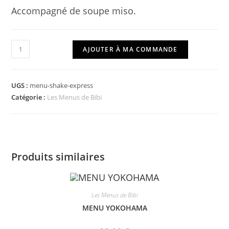
Accompagné de soupe miso.
quantité
AJOUTER À MA COMMANDE
de
MENU
SHAKE-
UGS :
menu-shake-express
EXPRESS
Catégorie :
Les Menus de Bibi
Produits similaires
Les Menus de Bibi
MENU YOKOHAMA