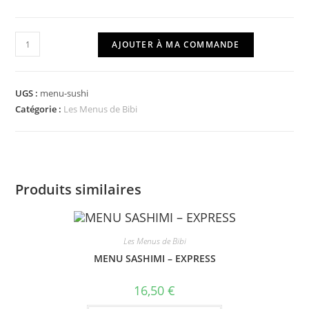
quantité
AJOUTER À MA COMMANDE
de
MENU
SUSHI
UGS :
menu-sushi
Catégorie :
Les Menus de Bibi
Produits similaires
Les Menus de Bibi
MENU SASHIMI – EXPRESS
16,50
€