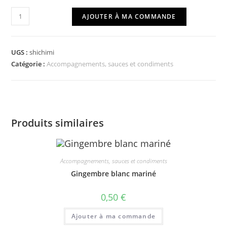
quantité
AJOUTER À MA COMMANDE
de
Shichimi
UGS :
shichimi
Catégorie :
Accompagnements, sauces et condiments
Produits similaires
Accompagnements, sauces et condiments
Gingembre blanc mariné
0,50
€
Ajouter à ma commande