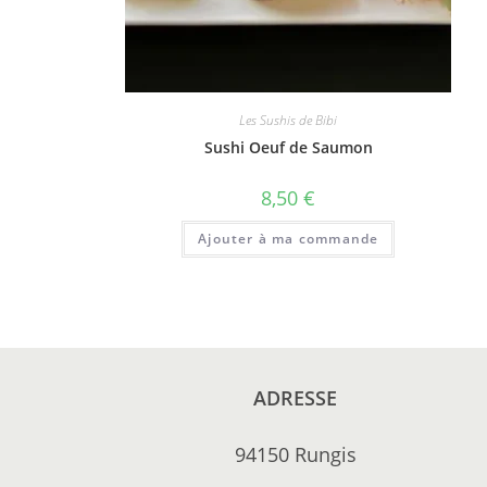
Les Sushis de Bibi
Sushi Oeuf de Saumon
8,50
€
Ajouter à ma commande
ADRESSE
94150 Rungis