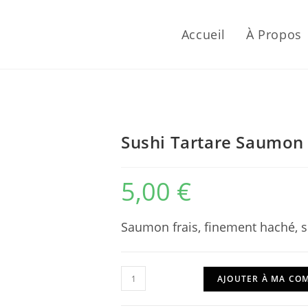
Accueil
À Propos
Sushi Tartare Saumon
5,00
€
Saumon frais, finement haché, su
quantité
AJOUTER À MA C
de