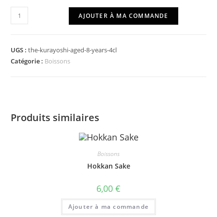
quantité
AJOUTER À MA COMMANDE
de
The
Kurayoshi
UGS :
the-kurayoshi-aged-8-years-4cl
Aged
Catégorie :
Boissons
8
Years
4cl
Produits similaires
Boissons
Hokkan Sake
6,00
€
Ajouter à ma commande