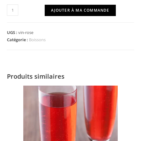
quantité
AJOUTER À MA COMMANDE
de
Vin
rosé
UGS :
vin-rose
Catégorie :
Boissons
Produits similaires