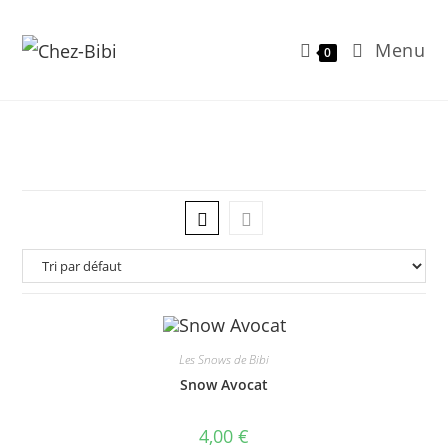
Menu
0
Skip
to
content
Les Snows de Bibi
Snow Avocat
4,00
€