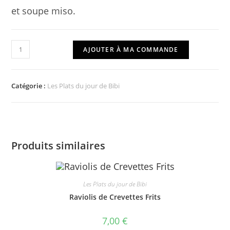
et soupe miso.
quantité
AJOUTER À MA COMMANDE
de
Gyoza
au
Catégorie :
Les Plats du jour de Bibi
Poulet
Frit
Produits similaires
Les Plats du jour de Bibi
Raviolis de Crevettes Frits
7,00
€