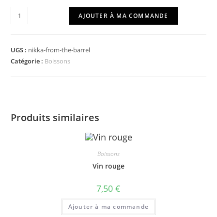
quantité
AJOUTER À MA COMMANDE
de
Nikka
From
UGS :
nikka-from-the-barrel
The
Catégorie :
Boissons
Barrel
Produits similaires
Boissons
Vin rouge
7,50
€
Ajouter à ma commande