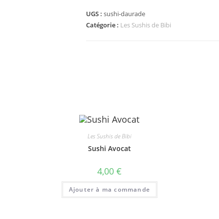
Sushi
Daurade
UGS :
sushi-daurade
Catégorie :
Les Sushis de Bibi
Les Sushis de Bibi
Sushi Avocat
4,00
€
Ajouter à ma commande