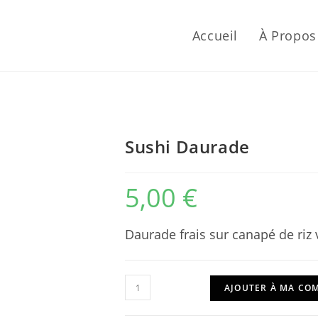
Accueil
À Propos
Sushi Daurade
5,00
€
Daurade frais sur canapé de riz 
quantité
AJOUTER À MA C
de