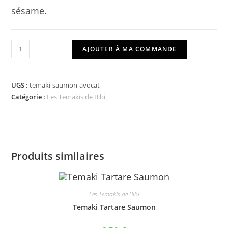
sésame.
quantité
AJOUTER À MA COMMANDE
de
Temaki
Saumon-
UGS :
temaki-saumon-avocat
Avocat
Catégorie :
Les Temakis de Bibi
Produits similaires
Les Temakis de Bibi
Temaki Tartare Saumon