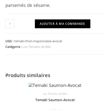
parsemés de sésame.
quantité
AJOUTER À MA COMMANDE
de
Temaki
Thon
UGS :
temaki-thon-mayonnaise-avocat
Mayonnaise-
Catégorie :
Les Temakis de Bibi
Avocat
Produits similaires
Les Temakis de Bibi
Temaki Saumon-Avocat