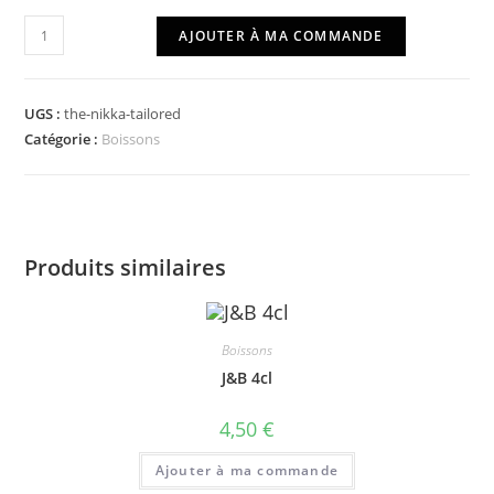
quantité
AJOUTER À MA COMMANDE
de
The
Nikka
UGS :
the-nikka-tailored
Tailored
Catégorie :
Boissons
Produits similaires
Boissons
J&B 4cl
4,50
€
Ajouter à ma commande