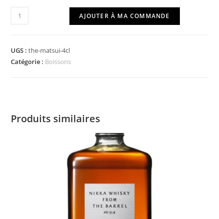
quantité
AJOUTER À MA COMMANDE
de
The
Matsui
UGS :
the-matsui-4cl
4cl
Catégorie :
Boissons
Produits similaires