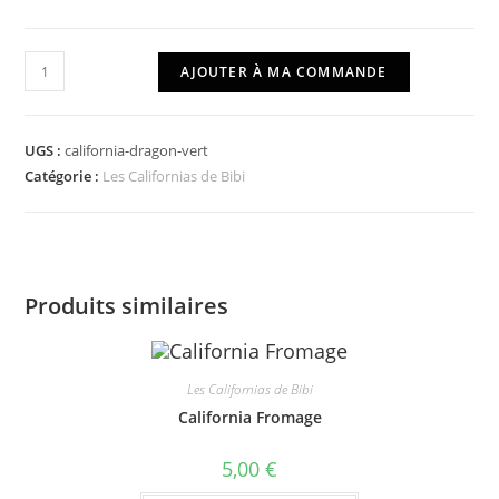
quantité
AJOUTER À MA COMMANDE
de
California
Dragon
UGS :
california-dragon-vert
Vert
Catégorie :
Les Californias de Bibi
Produits similaires
Les Californias de Bibi
California Fromage
5,00
€