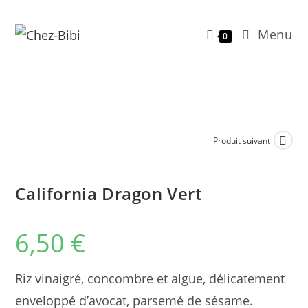
Menu
0
Skip
to
content
Produit suivant
California Dragon Vert
6,50
€
Riz vinaigré, concombre et algue, délicatement
enveloppé d’avocat, parsemé de sésame.