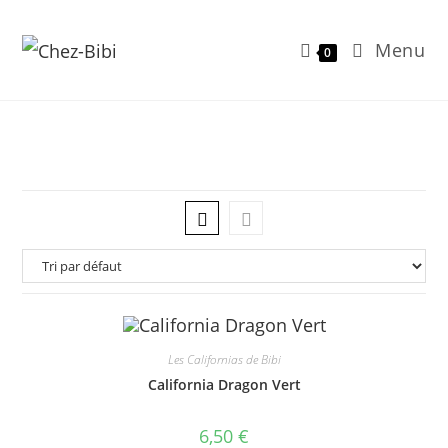
Menu
0
Skip
to
content
Les Californias de Bibi
California Dragon Vert
6,50
€