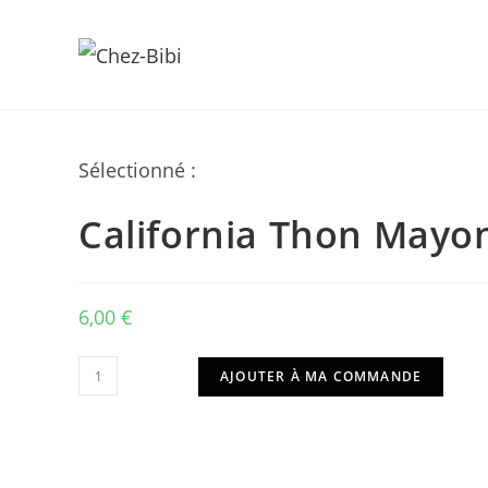
Skip
Sélectionné :
to
content
California Thon Mayo
6,00
€
quantité
AJOUTER À MA COMMANDE
de
California
Thon
Mayonnaise