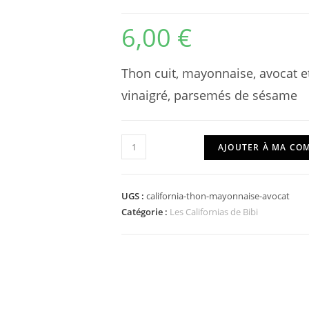
6,00
€
Thon cuit, mayonnaise, avocat e
vinaigré, parsemés de sésame
quantité
AJOUTER À MA C
de
California
Thon
UGS :
california-thon-mayonnaise-avocat
Mayonnaise
Catégorie :
Les Californias de Bibi
Avocat