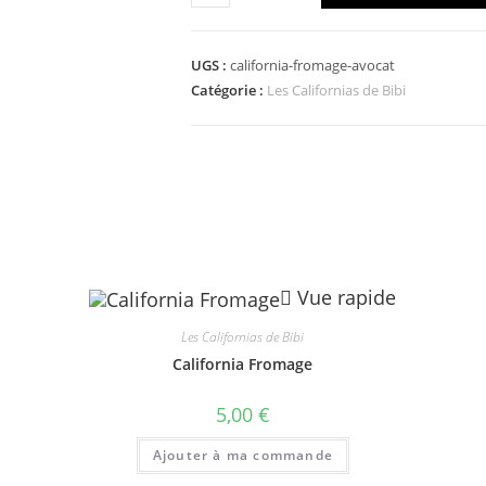
de
California
Fromage
UGS :
california-fromage-avocat
Avocat
Catégorie :
Les Californias de Bibi
Vue rapide
Les Californias de Bibi
California Fromage
5,00
€
Ajouter à ma commande