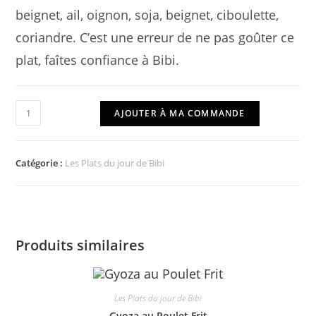
beignet, ail, oignon, soja, beignet, ciboulette,
coriandre. C’est une erreur de ne pas goûter ce
plat, faîtes confiance à Bibi.
quantité
AJOUTER À MA COMMANDE
de
Congee
au
Catégorie :
Les Plats du jour de Bibi
Boeuf
et
Saucisson
Produits similaires
Les Plats du jour de Bibi
Gyoza au Poulet Frit