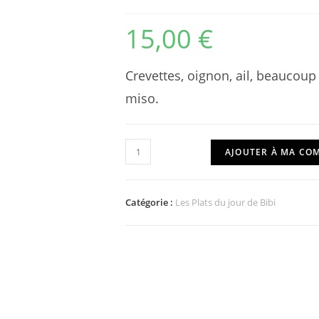
15,00
€
Crevettes, oignon, ail, beaucou
miso.
quantité
AJOUTER À MA C
de
Crevettes
à
Catégorie :
Les Plats du jour de Bibi
la
Sauce
Piquante