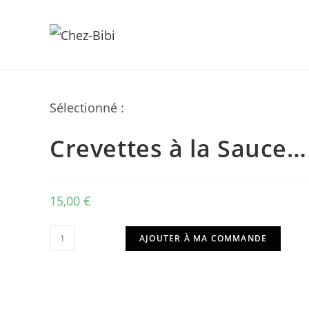
Skip
Sélectionné :
to
content
Crevettes à la Sauce…
15,00
€
quantité
AJOUTER À MA COMMANDE
de
Crevettes
à
la