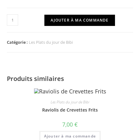
quantité
AJOUTER À MA COMMANDE
de
Cuisse
de
Catégorie :
Les Plats du jour de Bibi
Poulet
Caramélisée
Produits similaires
Les Plats du jour de Bibi
Raviolis de Crevettes Frits
7,00
€
Ajouter à ma commande