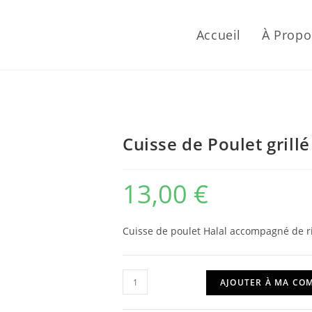
Accueil
À Propo
Cuisse de Poulet grillé
13,00
€
Cuisse de poulet Halal accompagné de ri
quantité
AJOUTER À MA C
de