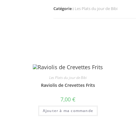
Cuisse
de
Catégorie :
Les Plats du jour de Bibi
Poulet
grillé
Halal
Les Plats du jour de Bibi
Raviolis de Crevettes Frits
7,00
€
Ajouter à ma commande