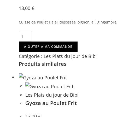
13,00
€
Cuisse de Poulet Halal, désossée, oignon, ail, gingembre
quantité
de
AJOUTER À MA COMMANDE
Poulet
au
Catégorie :
Les Plats du jour de Bibi
Curry
Produits similaires
Les Plats du jour de Bibi
Gyoza au Poulet Frit
13,00
€